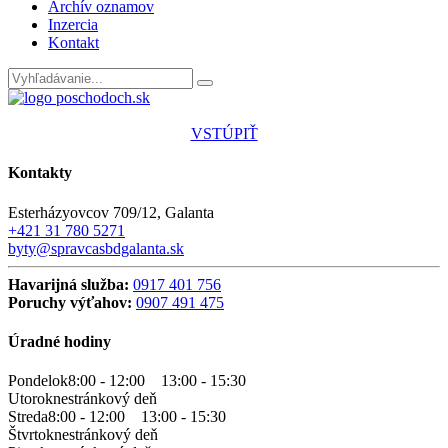
Archív oznamov
Inzercia
Kontakt
VSTÚPIŤ
Kontakty
Esterházyovcov 709/12, Galanta
+421 31 780 5271
byty@spravcasbdgalanta.sk
Havarijná služba:
0917 401 756
Poruchy výťahov:
0907 491 475
Úradné hodiny
Pondelok
8:00 - 12:00
13:00 - 15:30
Utorok
nestránkový deň
Streda
8:00 - 12:00
13:00 - 15:30
Štvrtok
nestránkový deň