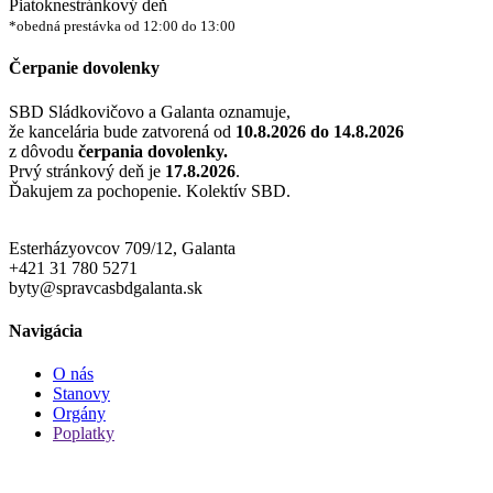
Piatok
nestránkový deň
*obedná prestávka od 12:00 do 13:00
Čerpanie dovolenky
SBD Sládkovičovo a Galanta oznamuje,
že kancelária bude zatvorená od
10.8.2026 do 14.8.2026
z dôvodu
čerpania dovolenky.
Prvý stránkový deň je
17.8.2026
.
Ďakujem za pochopenie. Kolektív SBD.
Esterházyovcov 709/12, Galanta
+421 31 780 5271
byty@spravcasbdgalanta.sk
Navigácia
O nás
Stanovy
Orgány
Poplatky