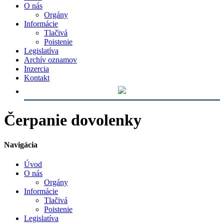
O nás
Orgány
Informácie
Tlačivá
Poistenie
Legislatíva
Archív oznamov
Inzercia
Kontakt
Čerpanie dovolenky
Navigácia
Úvod
O nás
Orgány
Informácie
Tlačivá
Poistenie
Legislatíva