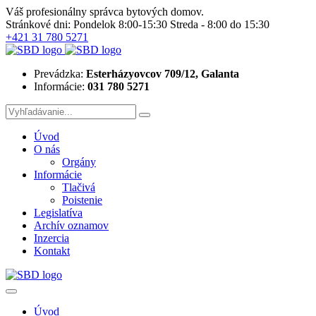
Váš profesionálny správca bytových domov.
Stránkové dni: Pondelok 8:00-15:30 Streda - 8:00 do 15:30
+421 31 780 5271
Prevádzka:
Esterházyovcov 709/12, Galanta
Informácie:
031 780 5271
Úvod
O nás
Orgány
Informácie
Tlačivá
Poistenie
Legislatíva
Archív oznamov
Inzercia
Kontakt
Úvod