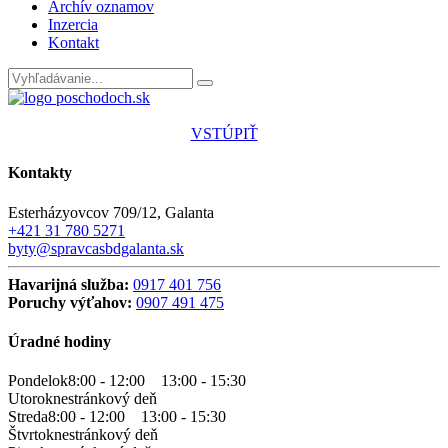
Archív oznamov
Inzercia
Kontakt
VSTÚPIŤ
Kontakty
Esterházyovcov 709/12, Galanta
+421 31 780 5271
byty@spravcasbdgalanta.sk
Havarijná služba:
0917 401 756
Poruchy výťahov:
0907 491 475
Úradné hodiny
Pondelok
8:00 - 12:00
13:00 - 15:30
Utorok
nestránkový deň
Streda
8:00 - 12:00
13:00 - 15:30
Štvrtok
nestránkový deň