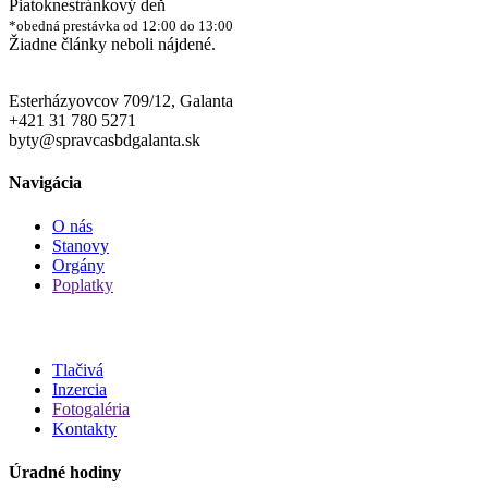
Piatok
nestránkový deň
*obedná prestávka od 12:00 do 13:00
Žiadne články neboli nájdené.
Esterházyovcov 709/12, Galanta
+421 31 780 5271
byty@spravcasbdgalanta.sk
Navigácia
O nás
Stanovy
Orgány
Poplatky
Tlačivá
Inzercia
Fotogaléria
Kontakty
Úradné hodiny